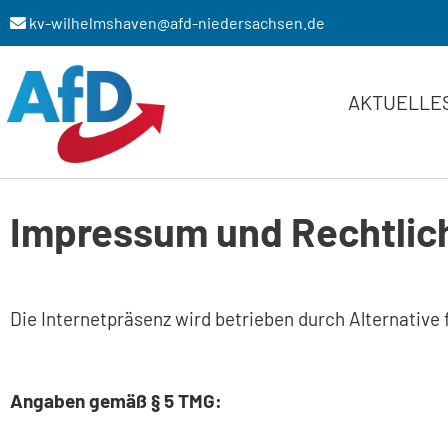
kv-wilhelmshaven@afd-niedersachsen.de
Zum
Inhalt
AKTUELLE
springen
Impressum und Rechtlic
Die Internetpräsenz wird betrieben durch Alternative
Angaben gemäß § 5 TMG: