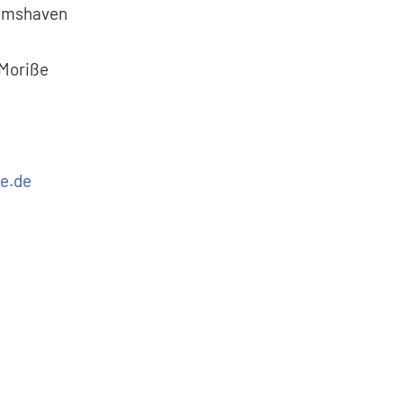
elmshaven
 Moriße
e.de