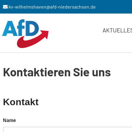
kv-wilhelmshaven@afd-niedersachsen.de
Zum
Inhalt
AKTUELLE
springen
Kontaktieren Sie uns
Kontakt
Name